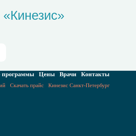
 «Кинезис»
е программы
Цены
Врачи
Контакты
ий
Скачать прайс
Кинезис Санкт-Петербург