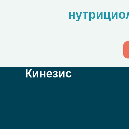
нутрицио
Кинезис