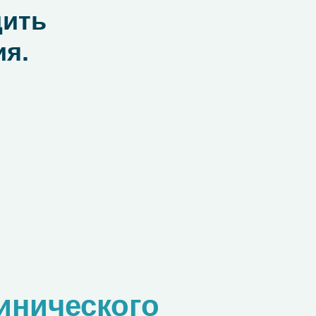
дить
ия.
инического