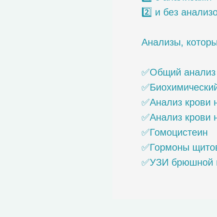
2️⃣ и без анализ
Анализы, которы
✅Общий анализ 
✅Биохимический
✅Анализ крови 
✅Анализ крови н
✅Гомоцистеин
✅Гормоны щито
✅УЗИ брюшной 