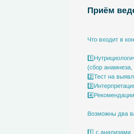
Приём вед
Что входит в ко
1️⃣Нутрициологи
(сбор анамнеза,
2️⃣Тест на выя
3️⃣Интерпретаци
4️⃣Рекомендации
Возможны два ва
1️⃣ с анализами